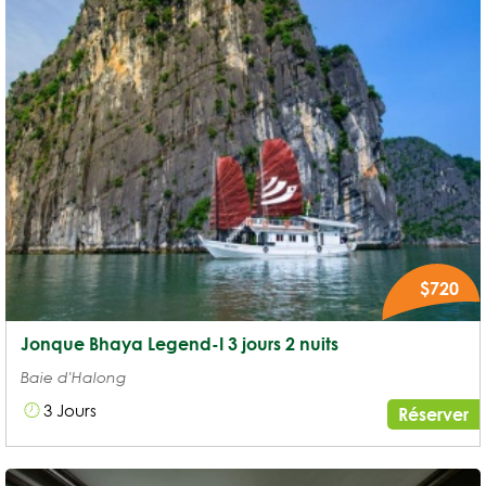
$720
Jonque Bhaya Legend-I 3 jours 2 nuits
Baie d'Halong
3 Jours
Réserver