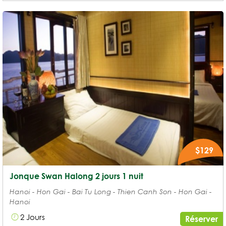
$129
Jonque Swan Halong 2 jours 1 nuit
Hanoi - Hon Gai - Bai Tu Long - Thien Canh Son - Hon Gai -
Hanoi
2 Jours
Réserver