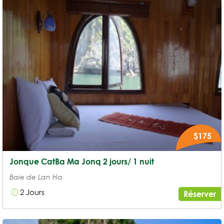
$175
Jonque CatBa Ma Jonq 2 jours/ 1 nuit
Baie de Lan Ha
2 Jours
Réserver