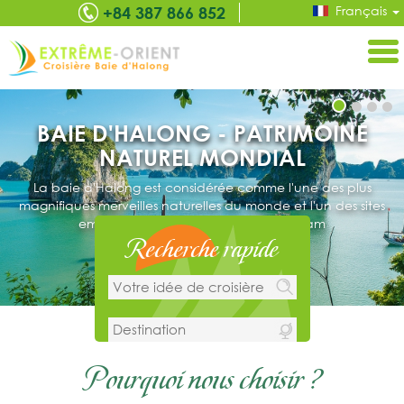
Français
+84 387 866 852
CROISIÈRE À LA BAIE D'HALONG
Dormir au bord d'une jonque est une des expériences à ne
pas manquer lors d'un voyage à la baie d'Halong. Vous
l'admirerez directement en baladant sur la mer, entre de
petits îlots.
Recherche rapide
Pourquoi nous choisir ?