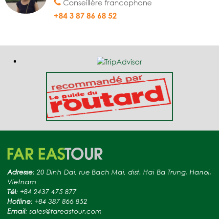
Conseillère francophone
+84 3 87 86 68 52
Adresse
: 20 Dinh Dai, rue Bach Mai, dist. Hai Ba Trung, Hanoi,
Vietnam
Tél
: +84 2437 475 877
Hotline
: +84 387 866 852
Email
: sales@fareastour.com