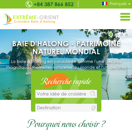
Français
+84 387 866 852
BAIE D'HALONG - PATRIMOINE
NATUREL MONDIAL
La baie d'Halong est considérée comme l'une des plus
magnifiques merveilles naturelles du monde et l'un des sites
emblématiques du voyage au Vietnam
Recherche rapide
Pourquoi nous choisir ?